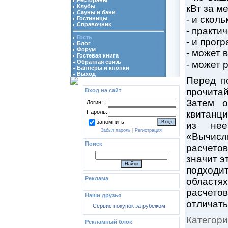
Клубы
кВт за м
Сауны и бани
- и скол
Гостиницы
Справочник
- практи
Гость
- и прог
Блог
Форум
- может 
Гостевая книга
Обратная связь
- может 
Баннеры и кнопки
Выход
Перед п
прочитай
Вход на сайт
Затем о
Логин:
Пароль:
квитанци
запомнить
из нее
Забыл пароль
|
Регистрация
«Вычисли
Поиск
расчето
значит э
подходи
Реклама
областях
расчето
Наши друзья
отличать
Сервис покупок за рубежом
Категори
Рекламный блок