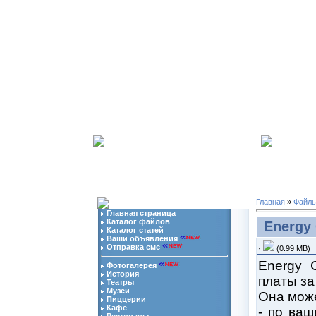
06.08.2026 | Ваш
ip
адрес:
216.73.216.205
-
Мы в 
Главная
»
Файл
Главная страница
Каталог файлов
Energy 
Каталог статей
Ваши объявления
Отправка смс
·
(0.99 MB)
Energy C
Фотогалерея
История
платы за
Театры
Музеи
Она мож
Пиццерии
Кафе
- по ваш
Рестораны