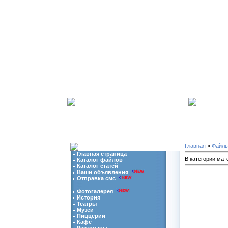
07.08.2026 | Ваш
ip
адрес:
216.73.217.50
-
Мы в 
Главная
»
Файл
Главная страница
В категории мат
Каталог файлов
Каталог статей
Ваши объявления
Отправка смс
Фотогалерея
История
Театры
Музеи
Пиццерии
Кафе
Рестораны