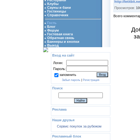
http://letitbit.ne
Клубы
Сауны и бани
Просмотров:
10
Гостиницы
Справочник
Всего коммента
Гость
Блог
До
Форум
Гостевая книга
з
Обратная связь
Баннеры и кнопки
Выход
Вход на сайт
Логин:
Пароль:
запомнить
Забыл пароль
|
Регистрация
Поиск
Реклама
Наши друзья
Сервис покупок за рубежом
Рекламный блок