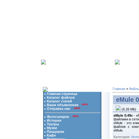
09.08.2026 | Ваш
ip
адрес:
216.73.216.123
-
Мы в 
Главная
»
Файл
Главная страница
Каталог файлов
eMule 
Каталог статей
Ваши объявления
Отправка смс
·
(6.26 Mb)
eMule 0.49c
- e
Фотогалерея
файлами в сети
История
eMule - это кл
Театры
файлов с комп
Музеи
eMule.
Пиццерии
Кафе
Категория:
Инте
Рестораны