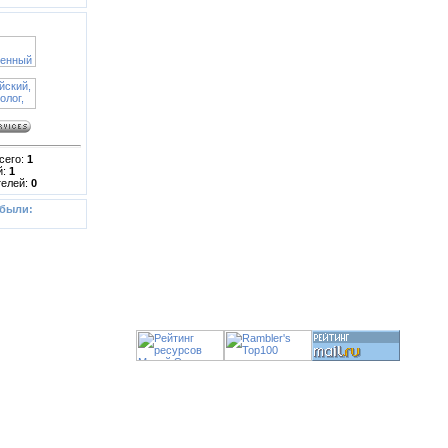
сего:
1
й:
1
телей:
0
 были:
Copyright ©
yolainfo.ru
2008-2026