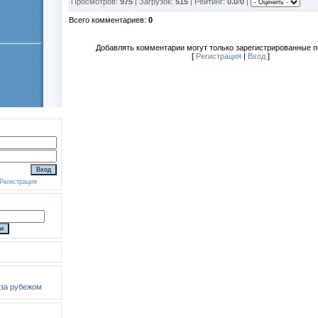
Просмотров:
975
| Загрузок:
515
| Рейтинг:
0.0
/
0
|
Всего комментариев:
0
Добавлять комментарии могут только зарегистрированные п
[
Регистрация
|
Вход
]
Регистрация
 за рубежом