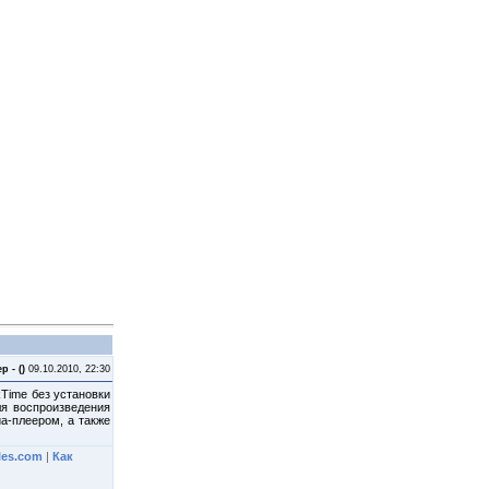
Приветствую Вас
Гость
р - ()
09.10.2010, 22:30
Time без установки
ля воспроизведения
иа-плеером, а также
iles.com
|
Как