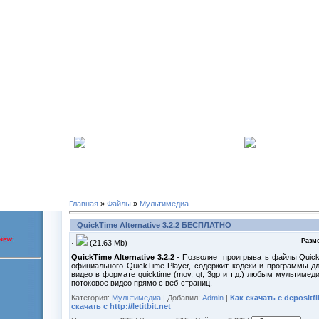
:
216.73.216.19
-
-
Мы в сети
6499
-й день
Главная
»
Файлы
»
Мультимедиа
QuickTime Alternative 3.2.2 БЕСПЛАТНО
Разме
·
(21.63 Mb)
QuickTime Alternative 3.2.2
- Позволяет проигрывать файлы Quick
официального QuickTime Player, содержит кодеки и программы д
видео в формате quicktime (mov, qt, 3gp и т.д.) любым мультимед
потоковое видео прямо с веб-страниц.
Категория:
Мультимедиа
| Добавил:
Admin
|
Как скачать с depositf
скачать с http://letitbit.net