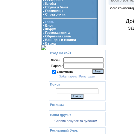
Просмотров:
92
Клубы
Сауны и бани
Всего коммента
Гостиницы
Справочник
До
Гость
Блог
з
Форум
Гостевая книга
Обратная связь
Баннеры и кнопки
Выход
Вход на сайт
Логин:
Пароль:
запомнить
Забыл пароль
|
Регистрация
Поиск
Реклама
Наши друзья
Сервис покупок за рубежом
Рекламный блок