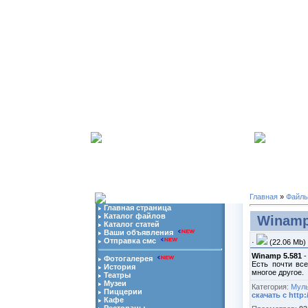
07.08.2026 | Ваш
ip
адрес:
216.73.217.50
-
Мы в 
Главная
»
Файл
Главная страница
Каталог файлов
Winamp
Каталог статей
Ваши объявления
Отправка смс
·
(22.06 Mb)
Winamp 5.581
-
Фотогалерея
Есть почти вс
История
многое другое.
Театры
Музеи
Категория:
Мул
Пиццерии
скачать с http:/
Кафе
Рестораны